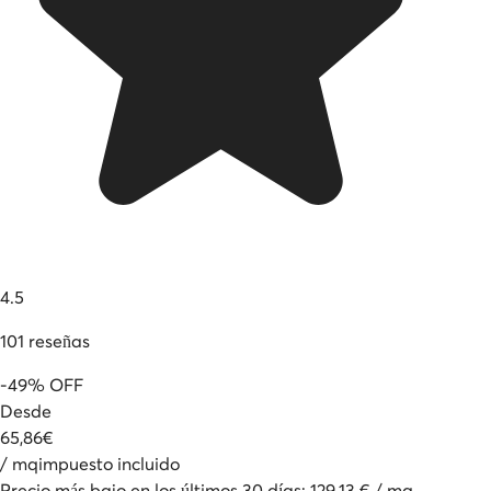
4.5
101
reseñas
-
49
%
OFF
Desde
65
,
86
€
/
mq
impuesto incluido
Precio más bajo en los últimos 30 días
:
129.13
€
/
mq